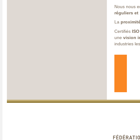
Nous nous eng
réguliers et
La
proximité
Certifiés
ISO
une
vision 
industries le
FÉDÉRATIO