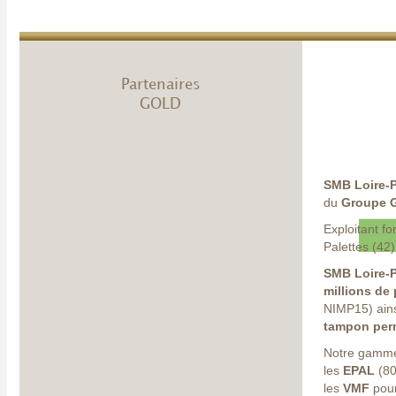
Partenaires
GOLD
SMB Loire-P
du
Groupe G
Exploitant fo
Palettes (42)
SMB Loire-P
millions de 
NIMP15) ains
tampon per
Notre gamme 
les
EPAL
(80
les
VMF
pour