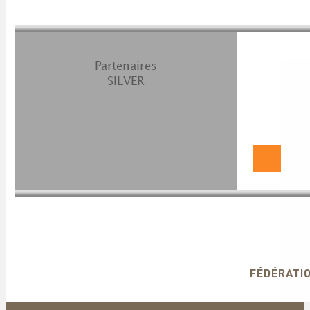
Partenaires
SILVER
FÉDÉRATIO