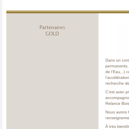
Partenaires
GOLD
Dans un conte
permanents, 
de l’Eau,..) 
l’accélérati
recherche de
C’est avec pr
accompagnons
Relance Bois
Nous avons le
renseignemen
À très bientô