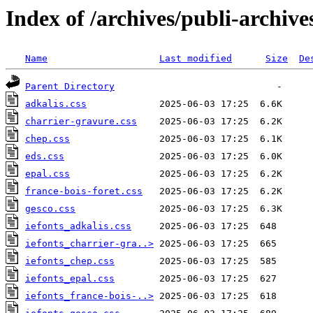
Index of /archives/publi-archive
Name
Last modified
Size
De
Parent Directory
adkalis.css
charrier-gravure.css
chep.css
eds.css
epal.css
france-bois-foret.css
gesco.css
iefonts_adkalis.css
iefonts_charrier-gra..>
iefonts_chep.css
iefonts_epal.css
iefonts_france-bois-..>