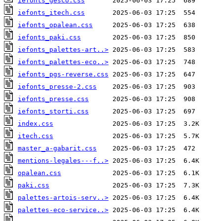
iefonts_gesco.css
iefonts_itech.css
iefonts_opalean.css
iefonts_paki.css
iefonts_palettes-art..>
iefonts_palettes-eco..>
iefonts_pgs-reverse.css
iefonts_presse-2.css
iefonts_presse.css
iefonts_storti.css
index.css
itech.css
master_a-gabarit.css
mentions-legales---f..>
opalean.css
paki.css
palettes-artois-serv..>
palettes-eco-service..>