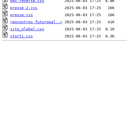
pgs-reverse.css
presse-2.css
presse.css
rencontres-futuropal..>
site_global.css
storti.css